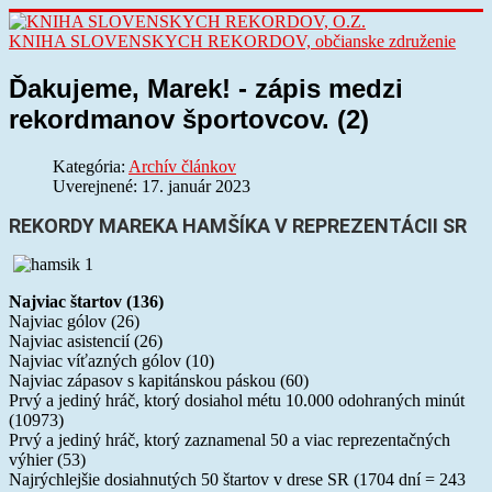
KNIHA SLOVENSKYCH REKORDOV, občianske združenie
Ďakujeme, Marek! - zápis medzi
rekordmanov športovcov. (2)
Kategória:
Archív článkov
Uverejnené: 17. január 2023
REKORDY MAREKA HAMŠÍKA V REPREZENTÁCII SR
Najviac štartov (136)
Najviac gólov (26)
Najviac asistencií (26)
Najviac víťazných gólov (10)
Najviac zápasov s kapitánskou páskou (60)
Prvý a jediný hráč, ktorý dosiahol métu 10.000 odohraných minút
(10973)
Prvý a jediný hráč, ktorý zaznamenal 50 a viac reprezentačných
výhier (53)
Najrýchlejšie dosiahnutých 50 štartov v drese SR (1704 dní = 243