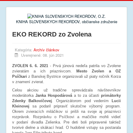
KNIHA SLOVENSKYCH REKORDOV, občianske združenie
EKO REKORD zo Zvolena
Kategória:
Archív článkov
Uverejnené: 08. jún 2021
ZVOLEN 6. 6. 2021
- Prvá júnová nedeľa patrila vo Zvolene
zvieratám a ich priaznivcom.
Mesto Zvolen a OZ
Psíčkari
z Banskej Bystrice organizovali už piaty ročník Korza
v znamení zvierat.
Celou akciou už tradične sprevádzala návštevníkov
moderátorka
Janka Hospodárová
a to za účasti
primátorky
Zdenky Balkovičovej
. Organizátorom pod vedením
Lucii
Kleinovej
sa podaril pripraviť skutočne výborný program.
Okrem zvieracích miláčikov si prišli na svoje aj priaznivci
rozprávok. Rozprávku o Psíčkovi a mačičke mohli vidieť
v podaní divadla Zelienka. Pre deti boli pripravené taktiež
tvorivé dielne a skákací hrad. O hudobné vstupy sa postarala
kapela Jaro Filip tribute band.