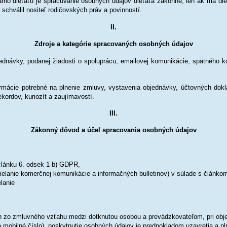
iamo dieťaťu je spracúvanie osobných údajov dieťaťa zákonné, len ak má di
schválil nositeľ rodičovských práv a povinností.
II.
Zdroje a kategórie spracovaných osobných údajov
dnávky, podanej žiadosti o spoluprácu, emailovej komunikácie, spätného kon
ormácie potrebné na plnenie zmluvy, vystavenia objednávky, účtovných dokl
kordov, kuriozít a zaujímavostí.
III.
Zákonný dôvod a účel spracovania osobných údajov
článku 6. odsek 1 b) GDPR,
ielanie komerčnej komunikácie a informačných bulletinov) v súlade s článko
elanie
ch zo
zmluvného vzťahu medzi dotknutou osobou a prevádzkovateľom, pri obj
o mobilné číslo), poskytnutie osobných údajov je predpokladom uzavretia a 