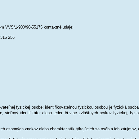
lom VVS/1-900/90-55175 kontaktné údaje:
 315 256
ovateľnej fyzickej osobe; identifikovateľnou fyzickou osobou je fyzická os
aje, sieťový identifikátor alebo jeden či viac zvláštnych prvkov fyzickej, fyz
h osobných znakov alebo charakteristík týkajúcich sa osôb a ich záujmov, akt