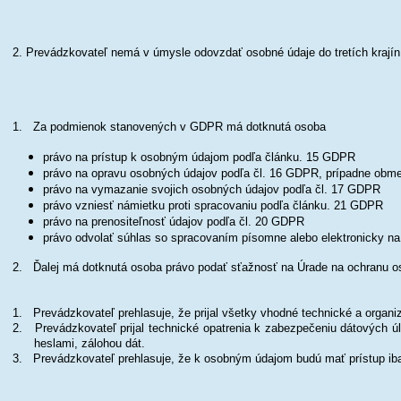
2. Prevádzkovateľ nemá v úmysle odovzdať osobné údaje do tretích krajín 
1. Za podmienok stanovených v GDPR má dotknutá osoba
právo na prístup k osobným údajom podľa článku. 15 GDPR
právo na opravu osobných údajov podľa čl. 16 GDPR, prípadne obm
právo na vymazanie svojich osobných údajov podľa čl. 17 GDPR
právo vzniesť námietku proti spracovaniu podľa článku. 21 GDPR
právo na prenositeľnosť údajov podľa čl. 20 GDPR
právo odvolať súhlas so spracovaním písomne alebo elektronicky na
2. Ďalej má dotknutá osoba právo podať sťažnosť na Úrade na ochranu os
1. Prevádzkovateľ prehlasuje, že prijal všetky vhodné technické a organ
2. Prevádzkovateľ prijal technické opatrenia k zabezpečeniu dátových ú
heslami, zálohou dát.
3. Prevádzkovateľ prehlasuje, že k osobným údajom budú mať prístup ib