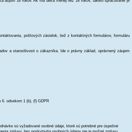
eťa aspoň 16 rokov. Ak má dieťa menej než 16 rokov, takéto spracúvanie je
taktovania, poštových zásielok, tiež z kontaktných formulárov, formuláru
adov a starostlivosti o zákazníka. Ide o právny základ, oprávnený záujem
m 6. odsekom 1 (b), (f) GDPR
ednávke sú vyžadované osobné údaje, ktoré sú potrebné pre úspešné
plnenia zmluvy, bez poskytnutia osobných údajov nie je možné zmluvu