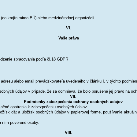
(do krajín mimo EÚ) alebo medzinárodnej organizácii.
VI.
Vaše práva
edzenie spracovania podľa čl.18 GDPR
 adresu alebo email prevádzkovateľa uvedeného v článku I. v týchto podmie
obných údajov v prípade, že sa domnieva, že bolo porušené jej právo na oc
VII.
Podmienky zabezpečenia ochrany osobných údajov
izačné opatrenia k zabezpečeniu osobných údajov.
ložísk dát a úložísk osobných údajov v papierovej forme, používanie aktuál
a ním poverené osoby.
VIII.