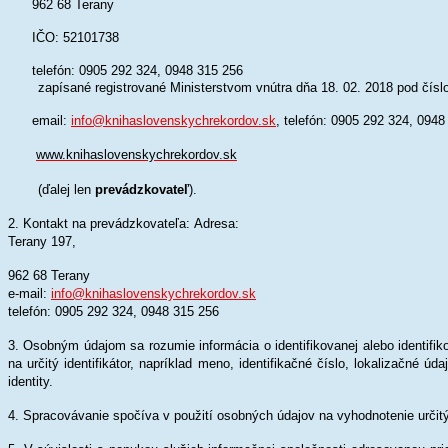
962 68 Terany
IČO: 52101738
telefón: 0905 292 324, 0948 315 256
zapísané registrované Ministerstvom vnútra dňa 18. 02. 2018 pod čís
email:
info@knihaslovenskychrekordov.sk
, telefón: 0905 292 324,
0948
www.
knihaslovenskychrekordov.sk
(ďalej len
prevádzkovateľ
).
2. Kontakt na prevádzkovateľa: Adresa:
Terany 197,
962 68 Terany
e-mail:
info@knihaslovenskychrekordov.sk
telefón: 0905 292 324,
0948 315 256
3. Osobným údajom sa rozumie informácia o identifikovanej alebo identifik
na určitý identifikátor, napríklad meno, identifikačné číslo, lokalizačné úd
identity.
4. Spracovávanie spočíva v použití osobných údajov na vyhodnotenie určitýc