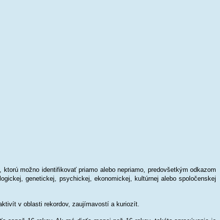
oba, ktorú možno identifikovať priamo alebo nepriamo, predovšetkým odkazom
iologickej, genetickej, psychickej, ekonomickej, kultúrnej alebo spoločenskej
ivít v oblasti rekordov, zaujímavostí a kuriozít.