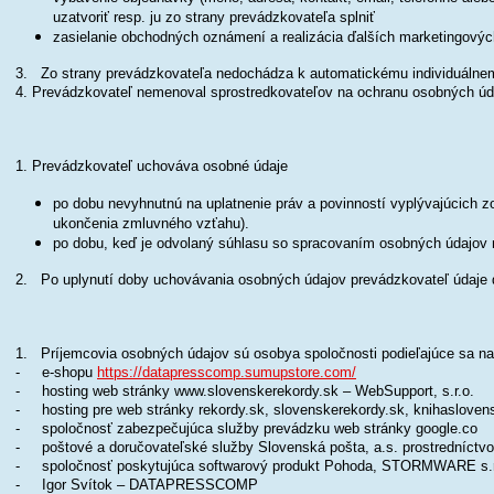
uzatvoriť resp. ju zo strany prevádzkovateľa splniť
zasielanie obchodných oznámení a realizácia ďalších marketingových
3. Zo strany prevádzkovateľa nedochádza k automatickému individuáln
4. Prevádzkovateľ nemenoval sprostredkovateľov na ochranu osobných úd
1. Prevádzkovateľ uchováva osobné údaje
po dobu nevyhnutnú na uplatnenie práv a povinností vyplývajúcich 
ukončenia zmluvného vzťahu).
po dobu, keď je odvolaný súhlasu so spracovaním osobných údajov 
2. Po uplynutí doby uchovávania osobných údajov prevádzkovateľ údaje 
1. Príjemcovia osobných údajov sú osoby
a spoločnosti podieľajúce sa na
- e-shopu
https://datapresscomp.sumupstore.com/
- hosting web stránky www.slovenskerekordy.sk – WebSupport, s.r.o.
- hosting pre web stránky rekordy.sk, slovenskerekordy.sk, knihasloven
-
spoločnosť zabezpečujúca služby prevádzku web stránky google.co
- poštové a doručovateľské služby Slovenská pošta, a.s. prostredníctv
- spoločnosť poskytujúca softwarový produkt Pohoda, STORMWARE s.r.
- Igor Svítok – DATAPRESSCOMP