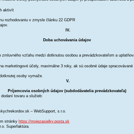
 aktivít
emu rozhodovaniu v zmysle článku 22 GDPR
ajov.
IV.
Doba uchovávania údajov
zo
zmluvného vzťahu medzi dotknutou osobou a prevádzkovateľom a uplatňova
na marketingové účely, maximálne 3 roky, ak sú osobné údaje spracovávané 
dotknutej osoby vymaže.
V.
Príjemcovia osobných údajov (subdodávatelia prevádzkovateľa)
 dodaní tovaru a služieb:
skychrekordov.sk – WebSupport, s.r.o.
om stránky
https://mojezasielky.posta.sk
o. Superfaktúra.