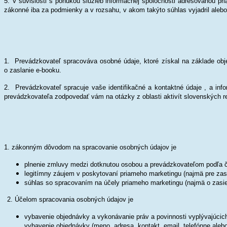
5. V súvislosti s ponukou služieb informačnej spoločnosti adresovanou pr
zákonné iba za podmienky a v rozsahu, v akom takýto súhlas vyjadril alebo 
1. Prevádzkovateľ spracováva osobné údaje, ktoré získal na základe obje
o zaslanie e-booku.
2. Prevádzkovateľ spracuje vaše identifikačné a kontaktné údaje , a inf
prevádzkovateľa zodpovedať vám na otázky z oblasti aktivít slovenských re
1. zákonným dôvodom na spracovanie osobných údajov je
plnenie zmluvy medzi dotknutou osobou a prevádzkovateľom podľa 
legitímny záujem v poskytovaní priameho marketingu (najmä pre zas
súhlas so spracovaním na účely priameho marketingu (najmä o zasi
2. Účelom spracovania osobných údajov je
vybavenie objednávky a vykonávanie práv a povinnosti vyplývajúci
vybavenie objednávky (meno, adresa, kontakt, email, telefónne aleb